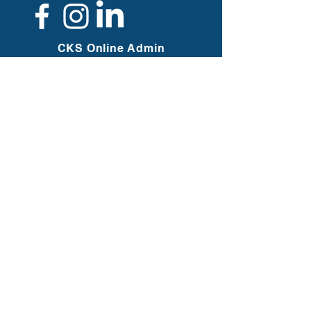
CKS Online Admin
Assist
info@cksoaa.ca
Copropriétaires / Co-owners
Christiane C. Charbonneau
Sébastien S. Carrière
Employée / Employee
Kariane C. Leblanc
CKS OAA Merch
infomerch@cksoaa.ca