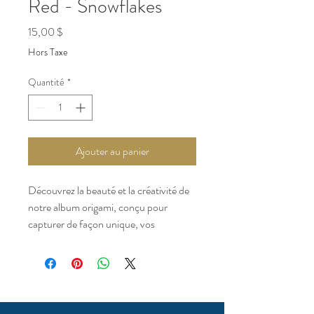
Red - Snowflakes
Prix
15,00 $
Hors Taxe
Quantité
*
Ajouter au panier
Découvrez la beauté et la créativité de
notre album origami, conçu pour
capturer de façon unique, vos
souvenirs les plus précieux. / Discover
the beauty and creativity of our origami
album, designed to capture your most
precious memories in a unique way.