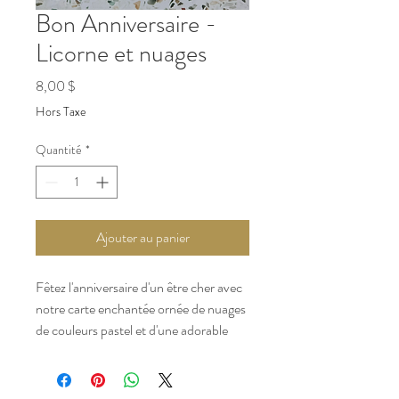
Bon Anniversaire -
Licorne et nuages
Prix
8,00 $
Hors Taxe
Quantité
*
Ajouter au panier
Fêtez l'anniversaire d'un être cher avec
notre carte enchantée ornée de nuages
de couleurs pastel et d'une adorable
licorne. / Celebrate a loved one's
birthday with our enchanted card
featuring pastel clouds and an adorable