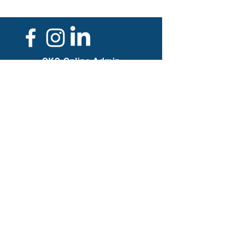
unicorn.
Planche de bois non incluse. / Wooden
board not included.
CKS Online Admin
Assist
info@cksoaa.ca
Copropriétaires / Co-owners
Christiane C. Charbonneau
Sébastien S. Carrière
Employée / Employee
Kariane C. Leblanc
CKS OAA Merch
infomerch@cksoaa.ca