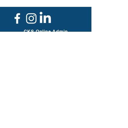
precious memories in a unique way.
CKS Online Admin
Assist
info@cksoaa.ca
Copropriétaires / Co-owners
Christiane C. Charbonneau
Sébastien S. Carrière
Employée / Employee
Kariane C. Leblanc
CKS OAA Merch
infomerch@cksoaa.ca