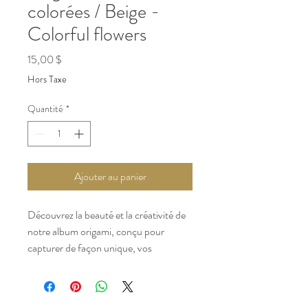
colorées / Beige -
Colorful flowers
Prix
15,00 $
Hors Taxe
Quantité
*
Ajouter au panier
Découvrez la beauté et la créativité de
notre album origami, conçu pour
capturer de façon unique, vos
souvenirs les plus précieux. / Discover
the beauty and creativity of our origami
album, designed to capture your most