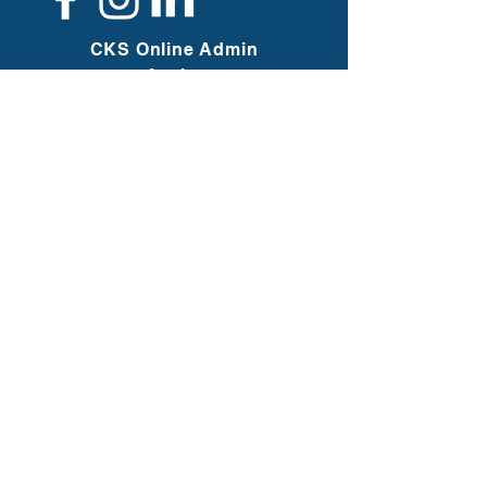
Planche de bois non incluse. / Wooden
board not included.
CKS Online Admin
Assist
info@cksoaa.ca
Copropriétaires / Co-owners
Christiane C. Charbonneau
Sébastien S. Carrière
Employée / Employee
Kariane C. Leblanc
CKS OAA Merch
infomerch@cksoaa.ca