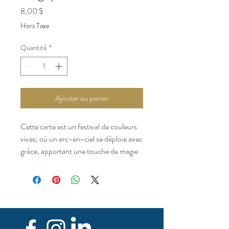
Prix
8,00 $
Hors Taxe
Quantité
*
Ajouter au panier
Cette carte est un festival de couleurs
vives, où un arc-en-ciel se déploie avec
grâce, apportant une touche de magie
et de beauté à chaque instant. / This
card is a festival of vibrant colors,
where a rainbow unfolds gracefully,
bringing a touch of magic and beauty to
every moment.